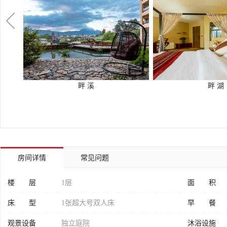
畔 溪
畔 湖
房间详情
常见问题
楼 层
1层
面 积
床 型
1张超大号双人床
早 餐
观景设备
独立庭院
沐浴设施