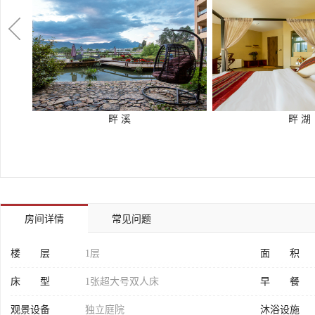
畔 溪
畔 湖
房间详情
常见问题
楼 层
1层
面 积
床 型
1张超大号双人床
早 餐
观景设备
独立庭院
沐浴设施